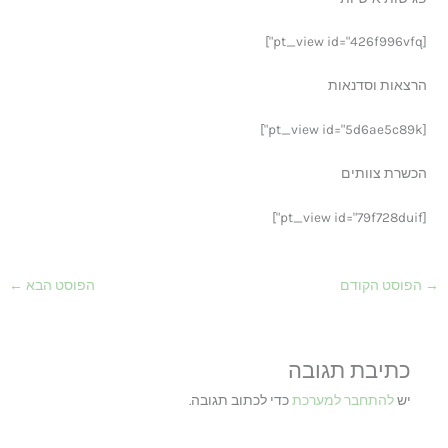
[pt_view id="426f996vfq"]
הרצאות וסדנאות
[pt_view id="5d6ae5c89k"]
הכשרת צוותים
[pt_view id="79f728duif"]
→
הפוסט הקודם
הפוסט הבא
←
כתיבת תגובה
יש
להתחבר למערכת
כדי לכתוב תגובה.