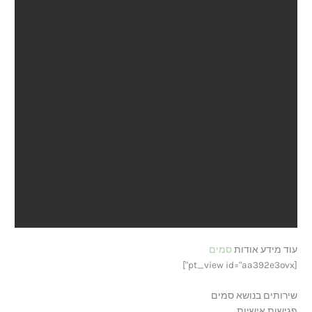
עוד מידע אודות
סמים
[pt_view id="aa392e3ovx"]
שירותים בנושא סמים
פגישות אישיות