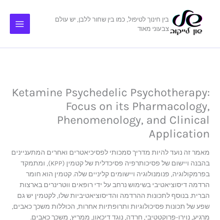
ילוג
תוכן
בין חינוך לטיפול, כמו בין שחור ללבן, יש עולם
צבעוני מאוד
Ketamine Psychedelic Psychotherapy:
Focus on its Pharmacology,
Phenomenology, and Clinical
Application
מאמר זה נועד להיות מדריך סמכותי לפסיכיאטרים ואחרים המתעניינים
בהבנה ויישום של פסיכותרפיה פסיכדלית של קטמין (KPP), ומתמקד
בפרמקולוגיה, פנומנולוגיה ויישומים קליניים שלה. קטמין הוא חומר
הרדמה דיסוציאטיבי בשימוש נרחב על ידי רופאים ווטרינרים בארצות
הברית. בנוסף לתכונות ההרדמה והדיסוציאטיביות שלו, לקטמין יש גם
שפע של תכונות פסיכולוגיות ותרופתיות אחרות, הכוללות משכך כאבים,
מרגיע, נוירו-פרוקטטיבי, חרדה, נוגד דיכאון, ממריץ, משכך כאבים.