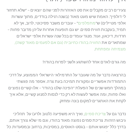
צעירים רבים מקבלים את סט האזהרות לפני שהם יוצאים – “שלא תחזור
לי דולפין”. האמת שיש מעט מאוד (בשנה רגילה בודדים, מתוך עשרות
אלפי מטיילים) ש”
מתפלפים
” – עוברים משבר פסיכוטי, לרוב, אך לא
תמיד, בעקבות חווית סמים. יש גם תופעות אחרות עליהן מדובר פחות –
חרדות, דיכאון, ועוד. מנגד עומדים בכל שנה עשרות אלפי ישראלים
שמתארים את
החוויה בהודו כחיובית (גם אם לפעמים מאוד קשה),
מצמיחה ומפתחת
.
מה גורם לאדם אחד להשתגע ולשני לפרוח בהודו?
בהרצאה נדבר על מה שעובר על התרמילאי הישראלי הממוצע, על דרכי
התמודדות אפשריים ומקורות תמיכה בעת צרה. אספר מה פגשתי
במהלך חמש שנים של הפעלת “הפינה שלנו בהודו” – אלו קשיים נפוצים
ואלו פחות, ומה אפשר לעשות לא רק כדי לנסות למנוע קשיים, אלא איך
לקחת את האתגרים למקום בונה ומחזק.
נדבר גם על
צריכת סמים
, ואיך היא משפיעה (לטוב ולרע) על תהליכי
גיבוש הזהות. צריכת סמים נפוצה מאוד בהודו, וגם מי שלא צורך אותם,
בדרך כלל יפגוש אותם – בגסט-האוסים, במסיבות, ברחוב ובמסעדות. כל