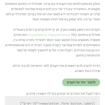
כחלק מהמאץ לפתח את העבודה עם צרכני פסיכדלייה כתחום התמחות
מקצועית, התחברתי עם ד"ר עדו כהן להציע קורס שמיועד למטפלים
קליניים. הקורס ייתן כלים וידע לשפר את הטיפול בצרכני פסיכדליים לפני
ואחרי צריכה, ולא יעסוק בטיפול תחת השפעה חומר.
הקורס הוא ראשון מסוגו בארץ, אך קיימים קורסים דומים באנגלית
מגדולים בתחום, כולל
Fluence
ו-
Psychedelics Today
. הוא מורכב
מעשרה מפגשים ובכל מפגש יועבר חומר תאורתי ותהיה שיחה בין
המשתתפים. למרות שמדובר בקורס מוגבל, הציפייה היא שהמשתתפים
יהוו קבוצת עמיתים, ויקבלו עזרה וכלים להמשיך לשמור על קשר
ולהתפתח בתחום.
רציתי להציע לכם ראשונים את הקורס, לפני החשיפה לציבור הרחב,
שיהיה בעוד כשבוע.
ללמוד יותר על הקורס
רוצה לקבל את העדכונים הבאים במייל? השאירו פרטים