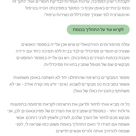
לקבלת רישיון למסיבה, ערכות ועמדות לבדיקת חומרים ועוד. לתוך זה
נכנס (בינתיים באופן עקיף כי המוקד במסיבות) הכרה בטיפול
ואינטגרציה למי שצורך פסיכדללים כשירות טיפולי.
לקרוא עוד על התהליך בכנסת
עולה מהפורומים הווירטואליים שיש אכן עלייה במספר האנשים
שצורכים חומרים פסיכדליים לבד בבית ללא תמיכה (יחד עם ירידה
מובנת בכמות הצורכים במסיבות), ויש גם עלייה במספר הפוסטים
מבקשים שם של מטפל שמבין בחוויות פסיכדליות.
מספר המבקרים ברשימה שהתחלנו יחד לא השתנה באופן משמעות
ונשאר בסביבות 50 מבקרים לשבוע. (אינני יודע מה קורה אח"כ – אני לא
משתתף בתוכניות כאלו של גוגל).
כל זה מביא אותי לחזור ולרענן את הרשימה לקראת פרסומה בתפוצות
גדולות יותר – כמטפלים שמבינים את הצרכים של פסיכונאוטים. לכן, אני
מבקש מכם לחזור אל הערך שלכם, לעדכן ולשפץ לעיני רוחכם. אנשי
אשמח אם תגידו לי האם התהליך באמת פשוט כמו שנראה לי, לפני
שננסה להרחיב אותה ולגייס אנשים חדשים.