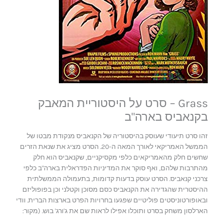
Grass – סרט על היסטוריית המאבק
בקנאביס בארה"ב
זהו סרט תיעודי שעוסק בהיסטוריה של הקנאביס מנקודת מבטו של
הממשל האמריקאי לאורך המאה ה-20. הסרט מציג את שנאת הזרים
שחשים חלק מהאמריקאים כלפי מקסיקניים, שקנאביס הוא חלק
מהתרבות שלהם, ואף סוקר את המדיניות הפדראלית בארה"ב כלפי
צרכני קנאביס. הסרט עוסק בדעות קדומות, בתעמולה הממשלתית
ההיסטרית שהגדירה את הקנאביס כסם מסוכן וקטלני וכן בפופוליזם
ובאופורטוניסטים פוליטיים שפגעו בחרויות הפרט בארצות הברית. וודי
הארלסון משחק בסרט ותוכלו אפילו לראות שם את ג'ורג' בוש. (מקור: