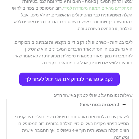
עכשיו לחלק המעניין באמת – האם זה עובד? ומה לגבי בטיחות?
שיתאים, אם אני לא מתאים בעצמי (אני מספיק צנוע לדעת
המחקרים מראים תמונה מעודדת למדי
. רוב המטופלים צפויים לחוש
שיש מקרים שגדולים עליי או פשוט לא מתאימים)
הקלה משמעותית כבר מהטיפולים הראשוניים. זה לא מעט, אבל
בהתחשב בכך שמדובר באנשים שניסו כבר הרבה דברים אחרים ללא
הצלחה, זו בהחלט בשורה טובה.
לגבי בטיחות – כשהטיפול ניתן בידיים מקצועיות ובמינונים מבוקרים,
הוא נחשב בטוח יחסית. אחד הדברים המעניינים הוא שהסיכון
להתמכרות נמוך מאוד במסגרת טיפולית מפוקחת. זה לא אומר שאין
תופעות לוואי או סיכונים, אבל הם מנוהלים בקפידה.
לקבוע פגישה לבדוק אם אני יכול לעזור לך
שאלות נפוצות על טיפולי קטמין באישור חריג
1. האם זה בטח יעזור?
לא. אין ערובה לתוצאות מובטחות בטיפול נפשי. תהליך מיון קפדני
מסייע בזיהוי מקרים בעלי סיכויי הצלחה גבוהים. רוב המטופלים
חווים הקלה משמעותית תוך 4-6 טיפולים, אך התגובה אישית
ומשתנה.