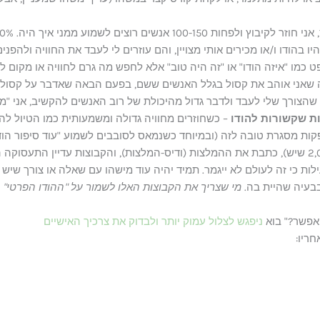
ו בהודו ו/או מכירים אותי מצויין, והם עוזרים לי לעבד את החוויה ולהפני
כמו "איזה הודו" או "זה היה טוב" אלא לחפש מה גרם לחוויה או מקום ל
ה שאני אוהב את קסול בגלל האנשים ששם, בפעם הבאה שאדבר על קסול
הצורך שלי לעבד ולדבר גדול מהיכולת של רוב האנשים להקשיב, אני "מפז
ת שקשורות להודו
– כשחוזרים מחוויה גדולה ומשמעותית כמו הטיול להו
פקות מסגרת טובה לזה (ובמיוחד כשנמאס לסובבים לשמוע "עוד סיפור הודו
והעלית את 300 התמנות הטובות (מוך ה-2,000 שיש), כתבת את ההמלצות (ודיס-המלצות), והקבוצות 
ות כי זה לעולם לא ייגמר. תמיד יהיה עוד מישהו עם שאלה או צורך שיש 
בבעיה שהיית בה.
מי שצריך את הקבוצות האלו לשמור על "ההודו הפרטי
 אפשר?" בוא
ניפגש לצלול עמוק יותר ולבדוק את צרכיך האישיים
ריו: