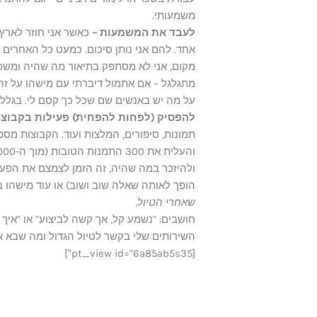
משמעותי.
לעבד את המשמעות –
אחד. להם אני נותן סיכום. כמעט כל האחרים הי
מקום, אני לא מסתפק בתיאור מה שהיה ומשפט 
מתגלגל – אם אתמול דיברתי עם מישהו על ז
על מה יש באנשים שם שכל כך קסם לי. בגלל ש
להפסיק (לפחות להפחית) פעילות בקבוצו
תמונות, סיפורים, המלצות ועוד. הקבוצות מס
ולהיזכר במה שהיה, זה הזמן לצמצם את הפעיל
הופך לאותה שאלה שוב ושוב) או עוד מישהו 
שאחרי הטיול.
חושבים: "נשמע קל, אך קשה לביצוע" או "איך
השירותים שלי בקשר לטיול הגדול ומה שבא אח
[pt_view id="6a85ab5s35"]