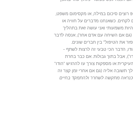
כאשר אני חוזר לארץ, אני חוזר לקיבוץ ולפחות 100-150 אנשים רוצים לשמוע ממני איך היה. 90% רוצים סיכום במילה, או מקסימום משפט,
ם לקחים. כשאנחנו מדברים על חוויה או
היות משמעותי ואני עושה זאת בתהליך
 (גם אם השיחה עם אדם אחר), אנסה לדבר
ר את הטיפול" בין חברים שונים.
דו, הדבר הכי טבעי זה לרצות לשתף –
"), אבל בתוך גבולות. אם כבר בחרת
עדיין התעסוקה העיקרית או מספקות צורך עז להרגיש "הודו"
לך תשובה אליה (גם אם אחרי זמן קצר זה
" כנראה מתקשה לשחרר ולהתמקד בחיים